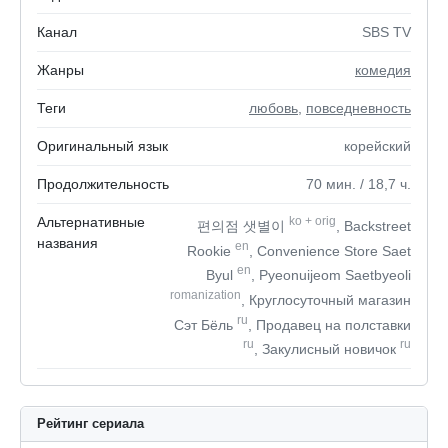
Канал
SBS TV
Жанры
комедия
Теги
любовь
,
повседневность
Оригинальный язык
корейский
Продолжительность
70
мин.
/ 18,7
ч.
Альтернативные
ko
+
orig
편의점 샛별이
, Backstreet
названия
en
Rookie
, Convenience Store Saet
en
Byul
, Pyeonuijeom Saetbyeoli
romanization
, Круглосуточный магазин
ru
Сэт Бёль
, Продавец на полставки
ru
ru
, Закулисный новичок
Рейтинг сериала