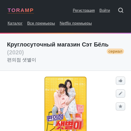
TORAMP
Регистрация
Войти
Каталог
Все премьеры
Netflix премьеры
Круглосуточный магазин Сэт Бёль
сериал
(2020)
편의점 샛별이