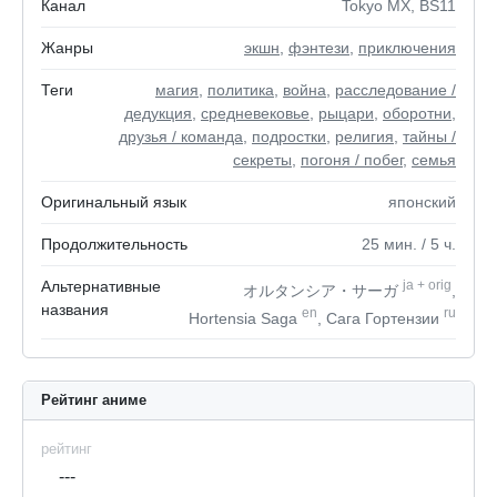
Канал
Tokyo MX, BS11
Жанры
экшн
,
фэнтези
,
приключения
Теги
магия
,
политика
,
война
,
расследование /
дедукция
,
средневековье
,
рыцари
,
оборотни
,
друзья / команда
,
подростки
,
религия
,
тайны /
секреты
,
погоня / побег
,
семья
Оригинальный язык
японский
Продолжительность
25
мин.
/ 5
ч.
Альтернативные
ja
+
orig
オルタンシア・サーガ
,
названия
en
ru
Hortensia Saga
, Сага Гортензии
Рейтинг аниме
рейтинг
---