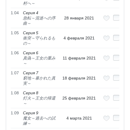
村へ～
1.04
Серия 4
急転～混迷への序
28 января 2021
曲～
1.05
Серия 5
衝突～守られるも
4 февраля 2021
の～
1.06
Серия 6
真偽～王女の重み
11 февраля 2021
～
1.07
Серия 7
窮地～暴かれた真
18 февраля 2021
実～
1.08
Серия 8
灯火～王女の帰還
25 февраля 2021
～
1.09
Серия 9
魔女～過去への試
4 марта 2021
練～