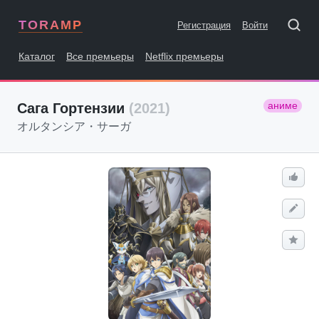
TORAMP
Регистрация
Войти
Каталог
Все премьеры
Netflix премьеры
аниме
Сага Гортензии
(2021)
オルタンシア・サーガ