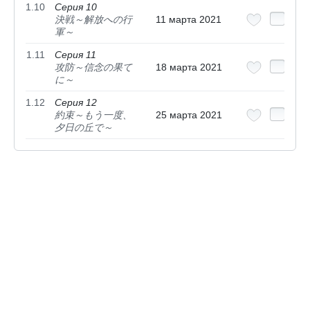
1.10
Серия 10
決戦～解放への行
11 марта 2021
軍～
1.11
Серия 11
攻防～信念の果て
18 марта 2021
に～
1.12
Серия 12
約束～もう一度、
25 марта 2021
夕日の丘で～