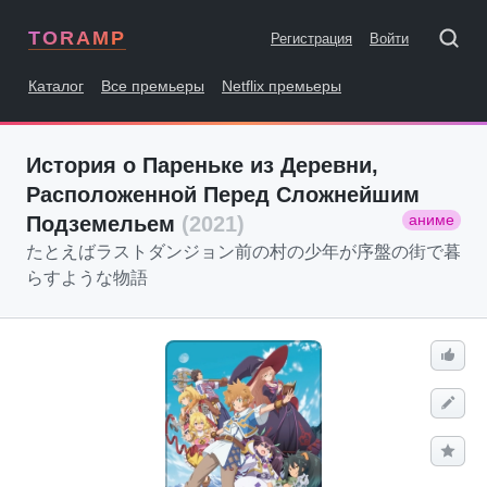
TORAMP
Регистрация
Войти
Каталог
Все премьеры
Netflix премьеры
История о Пареньке из Деревни,
Расположенной Перед Сложнейшим
аниме
Подземельем
(2021)
たとえばラストダンジョン前の村の少年が序盤の街で暮
らすような物語