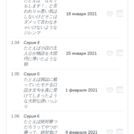
たとえば「なんで
もします！」と言
われりゃ悪い気は
18 января 2021
しないけどそこは
ダメって言わなき
ゃいけないような
ジレンマ
1.04
Серия 4
たとえば小説の主
人公が物語を大団
25 января 2021
円に導いたような
朝
1.05
Серия 5
たとえば雑誌に載
っていたモテる口
説き文句を真に受
1 февраля 2021
けてしまったよう
な大胆な誘いっぷ
り
1.06
Серия 6
たとえば絶対勝つ
だろうってやつが
勝って、絶対負け
8 февраля 2021