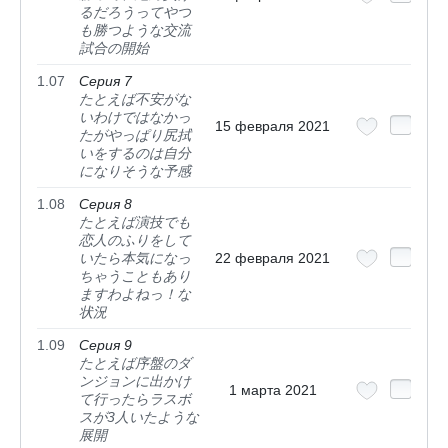
るだろうってやつ
も勝つような交流
試合の開始
1.07
Серия 7
たとえば不安がな
いわけではなかっ
15 февраля 2021
たがやっぱり尻拭
いをするのは自分
になりそうな予感
1.08
Серия 8
たとえば演技でも
恋人のふりをして
いたら本気になっ
22 февраля 2021
ちゃうこともあり
ますわよねっ！な
状況
1.09
Серия 9
たとえば序盤のダ
ンジョンに出かけ
1 марта 2021
て行ったらラスボ
スが3人いたような
展開