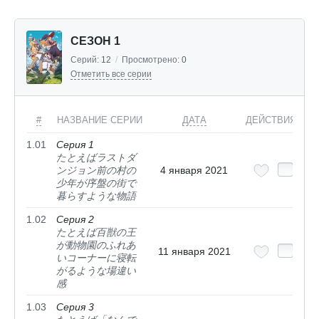
СЕЗОН 1
Серий:
12
/
Просмотрено:
0
Отметить все серии
#
НАЗВАНИЕ СЕРИИ
ДАТА
ДЕЙСТВИЯ
1.01
Серия 1
たとえばラストダ
ンジョン前の村の
4 января 2021
少年が序盤の街で
暮らすような物語
1.02
Серия 2
たとえば百獣の王
が動物園のふれあ
11 января 2021
いコーナーに寝転
がるような場違い
感
1.03
Серия 3