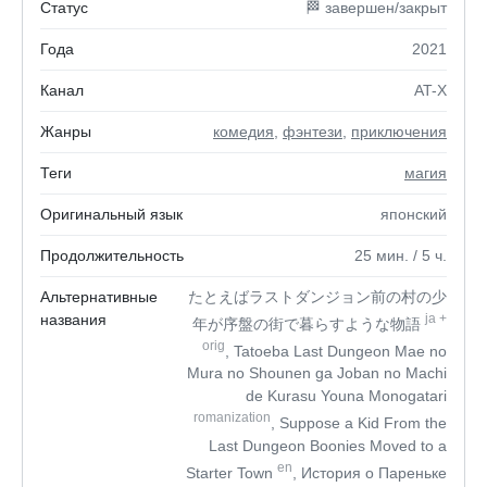
Статус
🏁 завершен/закрыт
Года
2021
Канал
AT-X
Жанры
комедия
,
фэнтези
,
приключения
Теги
магия
Оригинальный язык
японский
Продолжительность
25
мин.
/ 5
ч.
Альтернативные
たとえばラストダンジョン前の村の少
названия
ja
+
年が序盤の街で暮らすような物語
orig
, Tatoeba Last Dungeon Mae no
Mura no Shounen ga Joban no Machi
de Kurasu Youna Monogatari
romanization
, Suppose a Kid From the
Last Dungeon Boonies Moved to a
en
Starter Town
, История о Пареньке