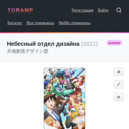
TORAMP
Регистрация
Войти
Каталог
Все премьеры
Netflix премьеры
аниме
Небесный отдел дизайна
(2021)
天地創造デザイン部