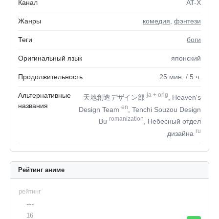
Канал
AT-X
Жанры
комедия
,
фэнтези
Теги
боги
Оригинальный язык
японский
Продолжительность
25
мин.
/ 5
ч.
Альтернативные
ja
+
orig
天地創造デザイン部
, Heaven's
названия
en
Design Team
, Tenchi Souzou Design
romanization
Bu
, Небесный отдел
ru
дизайна
Рейтинг аниме
рейтинг
---
16