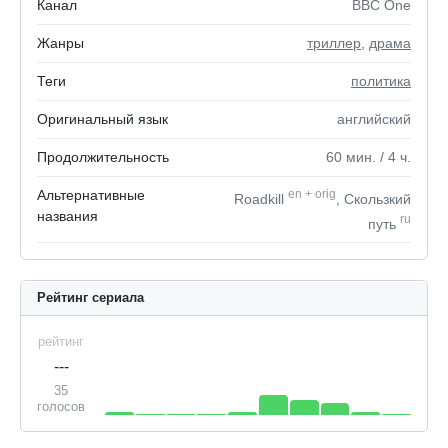
Канал
BBC One
Жанры
триллер
,
драма
Теги
политика
Оригинальный язык
английский
Продолжительность
60
мин.
/ 4
ч.
Альтернативные
en
+
orig
Roadkill
, Скользкий
названия
ru
путь
Рейтинг сериала
рейтинг
---
35
голосов