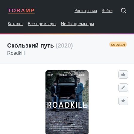
TORAMP
Регистрация
Войти
Каталог
Все премьеры
Netflix премьеры
сериал
Скользкий путь
(2020)
Roadkill