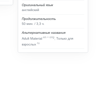
Оригинальный язык
английский
Продолжительность
50
мин.
/ 3,3
ч.
Альтернативные названия
en
+
orig
Adult Material
, Только для
ru
взрослых