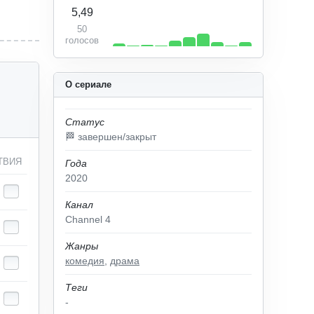
5,49
50
голосов
О сериале
Статус
🏁 завершен/закрыт
ТВИЯ
Года
2020
Канал
Channel 4
Жанры
комедия
,
драма
Теги
-