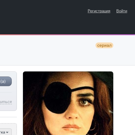
Регистрация
Войти
сериал
(а)
литься
тка