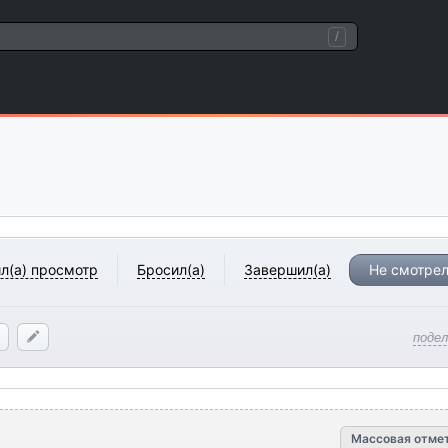
/
л(а) просмотр
Бросил(а)
Завершил(а)
Не смотрел
поде
Массовая отме