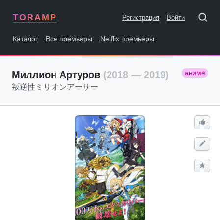
TORAMP
Регистрация
Войти
Каталог
Все премьеры
Netflix премьеры
аниме
Миллион Артуров
(2018 — 2019)
叛逆性ミリオンアーサー