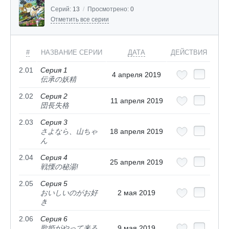
Серий:
13
/
Просмотрено:
0
Отметить все серии
#
НАЗВАНИЕ СЕРИИ
ДАТА
ДЕЙСТВИЯ
2.01
Серия 1
4 апреля 2019
伝承の妖精
2.02
Серия 2
11 апреля 2019
団長失格
2.03
Серия 3
さよなら、山ちゃ
18 апреля 2019
ん
2.04
Серия 4
25 апреля 2019
戦慄の秘湯!
2.05
Серия 5
おいしいのがお好
2 мая 2019
き
2.06
Серия 6
歌姫がやって来る
9 мая 2019