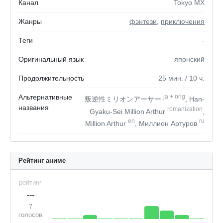
Канал
Tokyo MX
Жанры
фэнтези
,
приключения
Теги
-
Оригинальный язык
японский
Продолжительность
25
мин.
/ 10
ч.
Альтернативные
ja
+
orig
叛逆性ミリオンアーサー
, Han-
названия
romanization
Gyaku-Sei Million Arthur
,
en
ru
Million Arthur
, Миллион Артуров
Рейтинг аниме
рейтинг
---
7
голосов