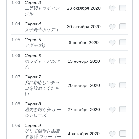
1.03
Серия 3
二等辺トライアン
23 октября 2020
グル
1.04
Серия 4
30 октября 2020
女子高生ホリディ
1.05
Серия 5
6 ноября 2020
アダチズQ
1.06
Серия 6
ホワイト・アルバ
13 ноября 2020
ム
1.07
Серия 7
私に相応しいチョ
20 ноября 2020
コを決めてくださ
い
1.08
Серия 8
過去を紡ぐ茨 オー
27 ноября 2020
ルドローズ
1.09
Серия 9
そして聖母を抱擁
4 декабря 2020
する愛 マリーゴー