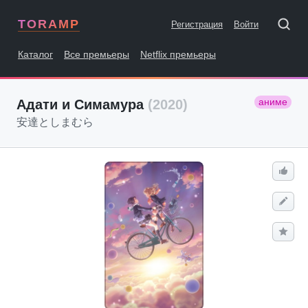
TORAMP
Регистрация
Войти
Каталог
Все премьеры
Netflix премьеры
аниме
Адати и Симамура
(2020)
安達としまむら