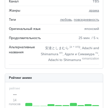
Канал
TBS
Жанры
драма
Теги
любовь
,
повседневность
Оригинальный язык
японский
Продолжительность
25
мин.
/ 5
ч.
Альтернативные
ja
+
orig
安達としまむら
, Adachi and
названия
en
ru
Shimamura
, Адати и Симамура
,
romanization
Adachi to Shimamura
Рейтинг аниме
рейтинг
---
14
голосов