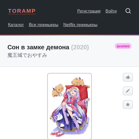
TORAMP
Регистрация
Войти
Каталог
Все премьеры
Netflix премьеры
аниме
Сон в замке демона
(2020)
魔王城でおやすみ