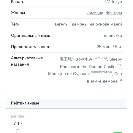
Канал
TV Tokyo
Жанры
комедия
,
фэнтези
Теги
ангелы / демоны
,
на основе манги
Оригинальный язык
японский
Продолжительность
25
мин.
/ 5
ч.
Альтернативные
ja
+
orig
魔王城でおやすみ
, Sleepy
названия
en
Princess in the Demon Castle
,
romanization
Maou-jou de Oyasumi
, Сон
ru
в замке демона
Рейтинг аниме
рейтинг
7,17
71