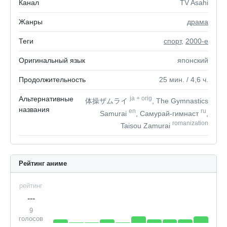
Канал
TV Asahi
Жанры
драма
Теги
спорт
,
2000-е
Оригинальный язык
японский
Продолжительность
25
мин.
/ 4,6
ч.
Альтернативные
ja
+
orig
体操ザムライ
, The Gymnastics
названия
en
ru
Samurai
, Самурай-гимнаст
,
romanization
Taisou Zamurai
Рейтинг аниме
рейтинг
---
9
голосов