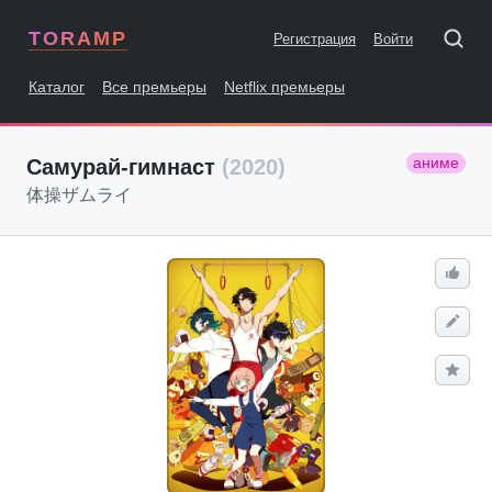
TORAMP
Регистрация
Войти
Каталог
Все премьеры
Netflix премьеры
аниме
Самурай-гимнаст
(2020)
体操ザムライ