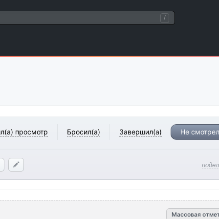
/
л(а) просмотр
Бросил(а)
Завершил(а)
Не смотрел
поде
Массовая отме