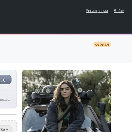
Регистрация
Войти
сериал
(а)
литься
тка