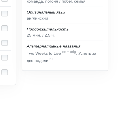
команда
,
погоня / побег
,
семья
Оригинальный язык
английский
Продолжительность
25
мин.
/ 2,5
ч.
Альтернативные названия
en
+
orig
Two Weeks to Live
, Успеть за
ru
две недели