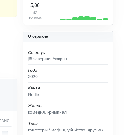
5,88
82
голоса
О сериале
Статус
🏁 завершен/закрыт
Года
2020
Канал
Netflix
Жанры
комедия
,
криминал
ТВИЯ
Теги
гангстеры / мафия
,
убийство
,
друзья /