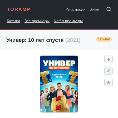
TORAMP
Регистрация
Войти
Каталог
Все премьеры
Netflix премьеры
сериал
Универ: 10 лет спустя
(2021)