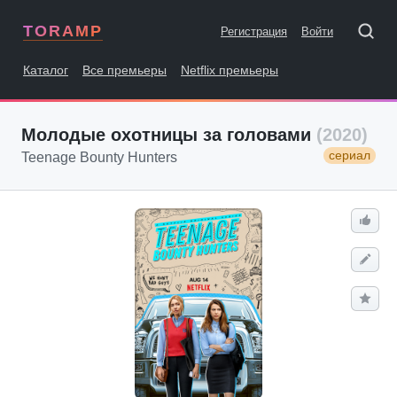
TORAMP
Регистрация
Войти
Каталог
Все премьеры
Netflix премьеры
Молодые охотницы за головами
(2020)
сериал
Teenage Bounty Hunters