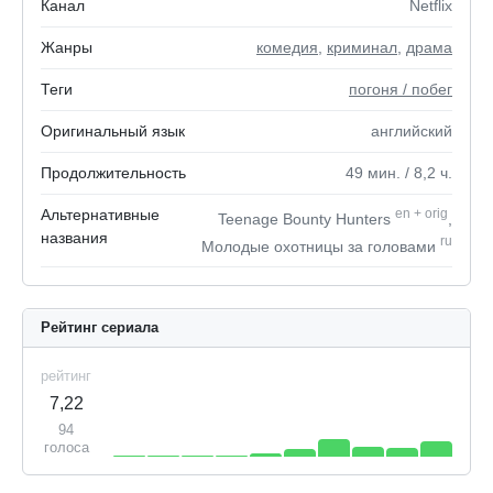
Канал
Netflix
Жанры
комедия
,
криминал
,
драма
Теги
погоня / побег
Оригинальный язык
английский
Продолжительность
49
мин.
/ 8,2
ч.
Альтернативные
en
+
orig
Teenage Bounty Hunters
,
названия
ru
Молодые охотницы за головами
Рейтинг сериала
рейтинг
7,22
94
голоса