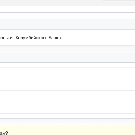
ионы из Колумбийского Банка.
а»
?