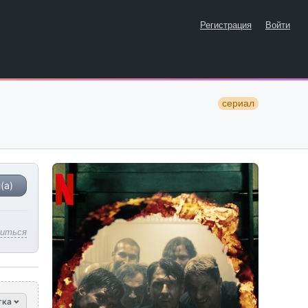
Регистрация
Войти
сериал
(а)
литься
тка