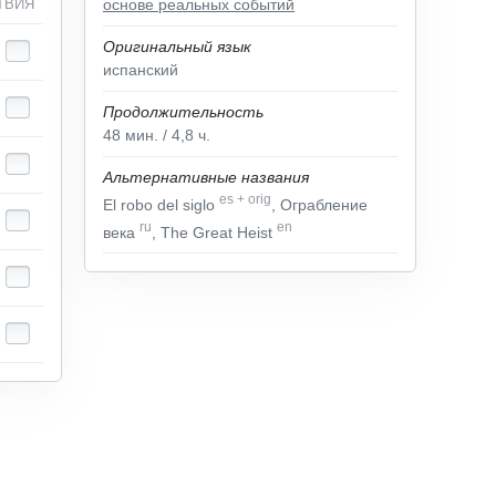
ТВИЯ
основе реальных событий
Оригинальный язык
испанский
Продолжительность
48
мин.
/ 4,8
ч.
Альтернативные названия
es
+
orig
El robo del siglo
, Ограбление
ru
en
века
, The Great Heist