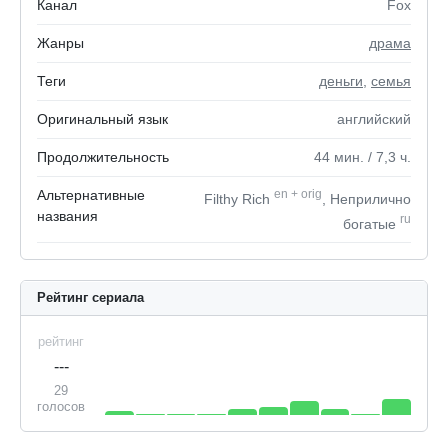
Канал
Fox
Жанры
драма
Теги
деньги
,
семья
Оригинальный язык
английский
Продолжительность
44
мин.
/ 7,3
ч.
Альтернативные
en
+
orig
Filthy Rich
, Неприлично
названия
ru
богатые
Рейтинг сериала
рейтинг
---
29
голосов