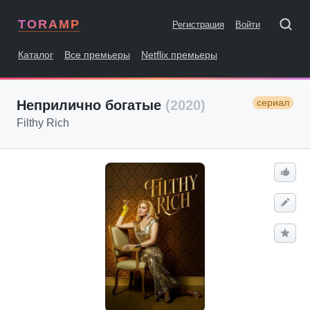
TORAMP
Регистрация
Войти
Каталог
Все премьеры
Netflix премьеры
сериал
Неприлично богатые
(2020)
Filthy Rich