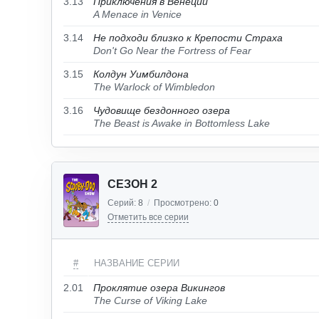
3.13
Приключения в Венеции
A Menace in Venice
3.14
Не подходи близко к Крепости Страха
Don't Go Near the Fortress of Fear
3.15
Колдун Уимбилдона
The Warlock of Wimbledon
3.16
Чудовище бездонного озера
The Beast is Awake in Bottomless Lake
СЕЗОН 2
Серий:
8
/
Просмотрено:
0
Отметить все серии
#
НАЗВАНИЕ СЕРИИ
2.01
Проклятие озера Викингов
The Curse of Viking Lake