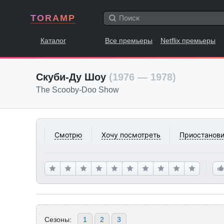
TORAMP
Каталог
Все премьеры
Netflix премьеры
Скуби-Ду Шоу
(1976 — 1978)
The Scooby-Doo Show
Смотрю
Хочу посмотреть
Приостанови
Сезоны:
1
2
3