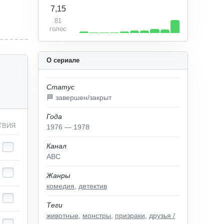
7,15
81
голос
О сериале
Статус
🏁 завершен/закрыт
Года
ТВИЯ
1976 — 1978
Канал
ABC
Жанры
комедия
,
детектив
Теги
животные
,
монстры
,
призраки
,
друзья /