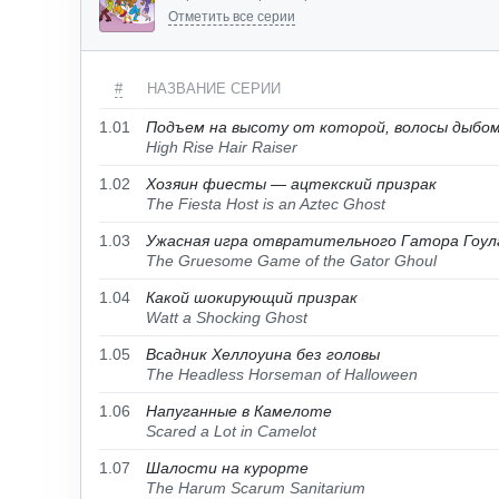
Отметить все серии
#
НАЗВАНИЕ СЕРИИ
1.01
Подъем на высоту от которой, волосы дыбо
High Rise Hair Raiser
1.02
Хозяин фиесты — ацтекский призрак
The Fiesta Host is an Aztec Ghost
1.03
Ужасная игра отвратительного Гатора Гоул
The Gruesome Game of the Gator Ghoul
1.04
Какой шокирующий призрак
Watt a Shocking Ghost
1.05
Всадник Хеллоуина без головы
The Headless Horseman of Halloween
1.06
Напуганные в Камелоте
Scared a Lot in Camelot
1.07
Шалости на курорте
The Harum Scarum Sanitarium