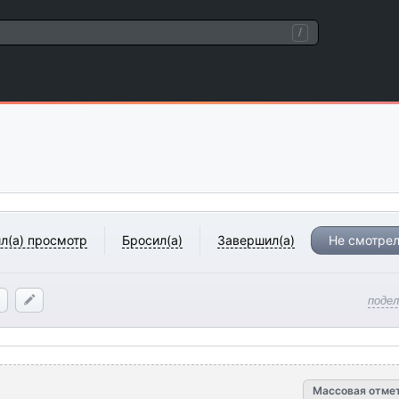
/
л(а) просмотр
Бросил(а)
Завершил(а)
Не смотрел
поде
Массовая отме