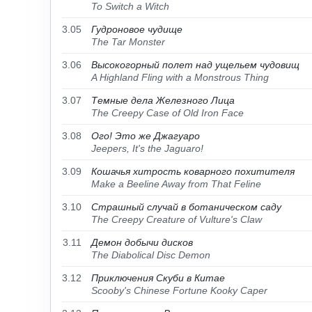
To Switch a Witch
3.05
Гудроновое чудище
The Tar Monster
3.06
Высокогорный полет над ущельем чудовищ
A Highland Fling with a Monstrous Thing
3.07
Темные дела Железного Лица
The Creepy Case of Old Iron Face
3.08
Ого! Это же Джагуаро
Jeepers, It's the Jaguaro!
3.09
Кошачья хитрость коварного похитителя
Make a Beeline Away from That Feline
3.10
Страшный случай в ботаническом саду
The Creepy Creature of Vulture's Claw
3.11
Демон добычи дисков
The Diabolical Disc Demon
3.12
Приключения Скуби в Китае
Scooby's Chinese Fortune Kooky Caper