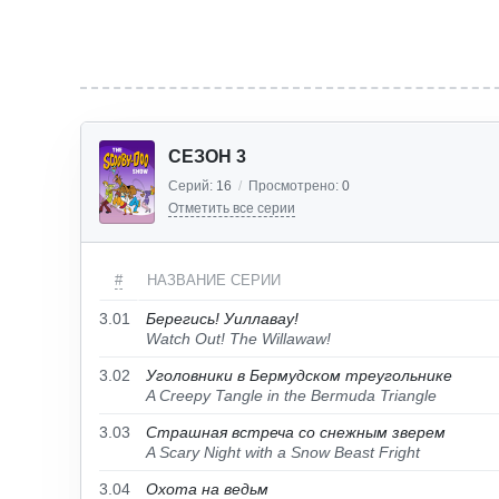
СЕЗОН 3
Серий:
16
/
Просмотрено:
0
Отметить все серии
#
НАЗВАНИЕ СЕРИИ
3.01
Берегись! Уиллавау!
Watch Out! The Willawaw!
3.02
Уголовники в Бермудском треугольнике
A Creepy Tangle in the Bermuda Triangle
3.03
Страшная встреча со снежным зверем
A Scary Night with a Snow Beast Fright
3.04
Охота на ведьм