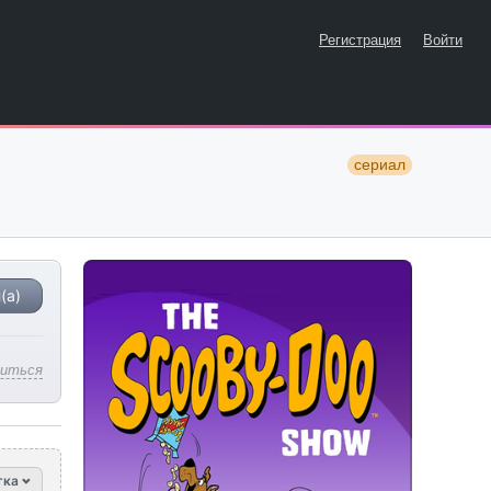
Регистрация
Войти
сериал
(а)
литься
тка