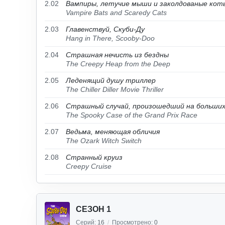
2.02
Вампиры, летучие мыши и заколдованые кот
Vampire Bats and Scaredy Cats
2.03
Главенствуй, Скуби-Ду
Hang in There, Scooby-Doo
2.04
Страшная нечисть из бездны
The Creepy Heap from the Deep
2.05
Леденящий душу триллер
The Chiller Diller Movie Thriller
2.06
Страшный случай, произошедший на больших
The Spooky Case of the Grand Prix Race
2.07
Ведьма, меняющая обличия
The Ozark Witch Switch
2.08
Странный круиз
Creepy Cruise
СЕЗОН 1
Серий:
16
/
Просмотрено:
0