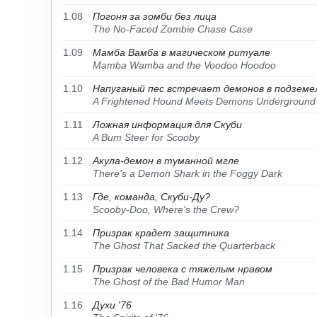
1.08
Погоня за зомби без лица
The No-Faced Zombie Chase Case
1.09
Мамба Вамба в магическом ритуале
Mamba Wamba and the Voodoo Hoodoo
1.10
Напуганый пес встречает демонов в подземе
A Frightened Hound Meets Demons Underground
1.11
Ложная информация для Скуби
A Bum Steer for Scooby
1.12
Акула-демон в туманной мгле
There's a Demon Shark in the Foggy Dark
1.13
Где, команда, Скуби-Ду?
Scooby-Doo, Where's the Crew?
1.14
Призрак крадет защитника
The Ghost That Sacked the Quarterback
1.15
Призрак человека с тяжелым нравом
The Ghost of the Bad Humor Man
1.16
Духи '76