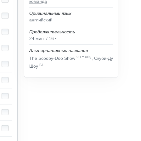
команда
Оригинальный язык
английский
Продолжительность
24
мин.
/ 16
ч.
Альтернативные названия
en
+
orig
The Scooby-Doo Show
, Скуби-Ду
ru
Шоу