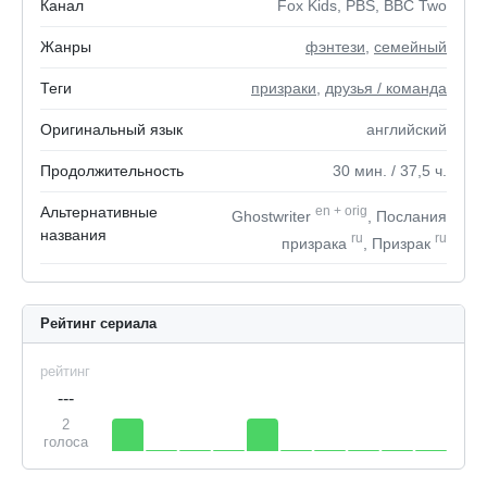
Канал
Fox Kids, PBS, BBC Two
Жанры
фэнтези
,
семейный
Теги
призраки
,
друзья / команда
Оригинальный язык
английский
Продолжительность
30
мин.
/ 37,5
ч.
Альтернативные
en
+
orig
Ghostwriter
, Послания
названия
ru
ru
призрака
, Призрак
Рейтинг сериала
рейтинг
---
2
голоса