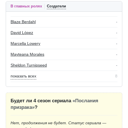
В главных ролях
Создатели
Blaze Berdahl
-
David López
-
Marcella Lowery
-
Mayteana Morales
-
Sheldon Turnipseed
-
показать всех
8
Будет ли 4 сезон сериала
«Послания
призрака»
?
Нет, продолжения не будет. Статус сериала —