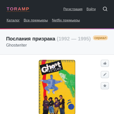
TORAMP
Регистрация
Войти
Каталог
Все премьеры
Netflix премьеры
сериал
Послания призрака
(1992 — 1995)
Ghostwriter