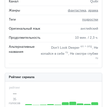
Канал
Quibi
Жанры
фантастика
,
драма
Теги
подростки
Оригинальный язык
английский
Продолжительность
10
мин.
/ 2,3
ч.
Альтернативные
en
+
orig
Don't Look Deeper
, Не
названия
ru
копайся в себе
, Не смотри глубже
ru
Рейтинг сериала
рейтинг
---
35
голосов