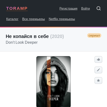
TORAMP
Регистрация
Войти
Каталог
Все премьеры
Netflix премьеры
сериал
Не копайся в себе
(2020)
Don't Look Deeper