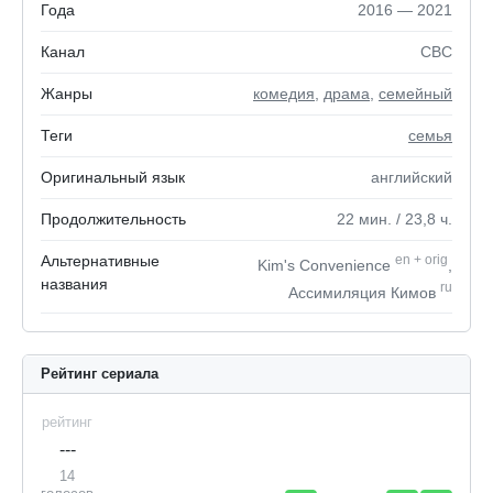
Года
2016 — 2021
Канал
CBC
Жанры
комедия
,
драма
,
семейный
Теги
семья
Оригинальный язык
английский
Продолжительность
22
мин.
/ 23,8
ч.
Альтернативные
en
+
orig
Kim's Convenience
,
названия
ru
Ассимиляция Кимов
Рейтинг сериала
рейтинг
---
14