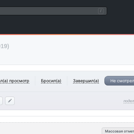
/
019)
л(а) просмотр
Бросил(а)
Завершил(а)
Не смотрел
поде
Массовая отме