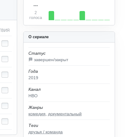
---
2
голоса
ТВИЯ
О сериале
Статус
🏁 завершен/закрыт
Года
2019
Канал
HBO
Жанры
комедия
,
документальный
Теги
друзья / команда