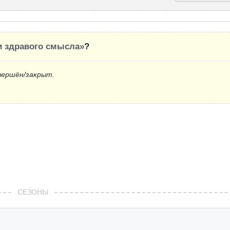
и здравого смысла»
?
вершён/закрыт.
СЕЗОНЫ