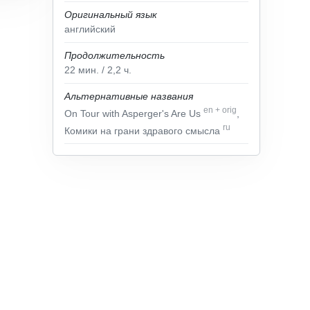
Оригинальный язык
английский
Продолжительность
22
мин.
/ 2,2
ч.
Альтернативные названия
en
+
orig
On Tour with Asperger's Are Us
,
ru
Комики на грани здравого смысла