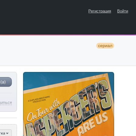
Регистрация
Войти
сериал
(а)
литься
тка