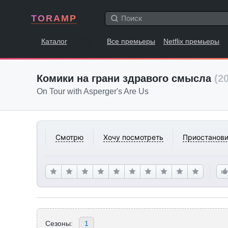
TORAMP
Каталог
Все премьеры
Netflix премьеры
Комики на грани здравого смысла
(2
On Tour with Asperger's Are Us
Смотрю
Хочу посмотреть
Приостанови
Сезоны:
1