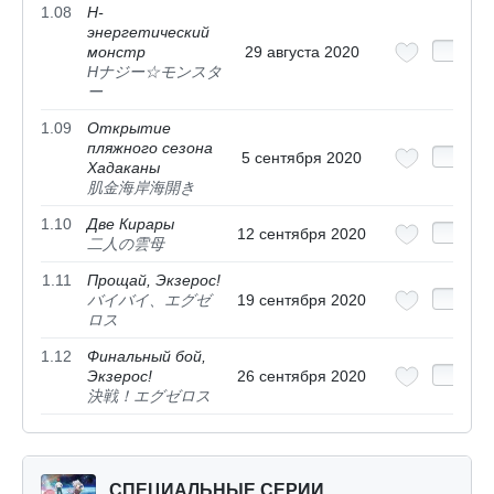
1.08
H-
энергетический
монстр
29 августа 2020
Hナジー☆モンスタ
ー
1.09
Открытие
пляжного сезона
5 сентября 2020
Хадаканы
肌金海岸海開き
1.10
Две Кирары
12 сентября 2020
二人の雲母
1.11
Прощай, Экзерос!
バイバイ、エグゼ
19 сентября 2020
ロス
1.12
Финальный бой,
Экзерос!
26 сентября 2020
決戦！エグゼロス
СПЕЦИАЛЬНЫЕ СЕРИИ