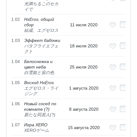
光満ちるこのセカ
イで
1.02
HxEros, общий
сбор
11 июля 2020
結成、エグゼロス
1.03
Эффект бабочки
バタフライエフェ
18 июля 2020
クト
1.04
Белоснежка и
цвет неба
25 июля 2020
白雪姫と宙の色
1.05
Восход HxEros
エグゼロス・ライ
1 августа 2020
ジング
1.06
Новый сосед по
комнате (?)
8 августа 2020
新たな同居人(?)
1.07
Игра XERO
15 августа 2020
XEROゲーム