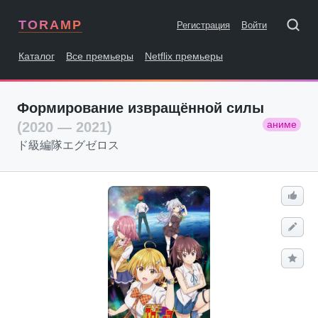
TORAMP
Регистрация
Войти
Каталог
Все премьеры
Netflix премьеры
Формирование извращённой силы
аниме
(2020 — 2021)
ド級編隊エグゼロス