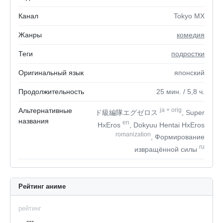
Канал
Tokyo MX
Жанры
комедия
Теги
подростки
Оригинальный язык
японский
Продолжительность
25
мин.
/ 5,8
ч.
Альтернативные
ja
+
orig
ド級編隊エグゼロス
, Super
названия
en
HxEros
, Dokyuu Hentai HxEros
romanization
, Формирование
ru
извращённой силы
Рейтинг аниме
рейтинг
---