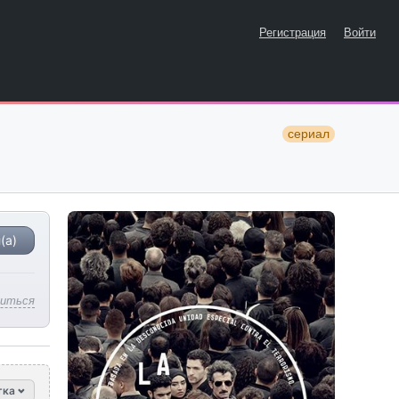
Регистрация
Войти
сериал
(а)
литься
тка