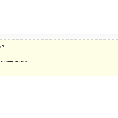
»
?
вершён/закрыт.