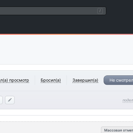
/
л(а) просмотр
Бросил(а)
Завершил(а)
Не смотрел
поде
Массовая отме