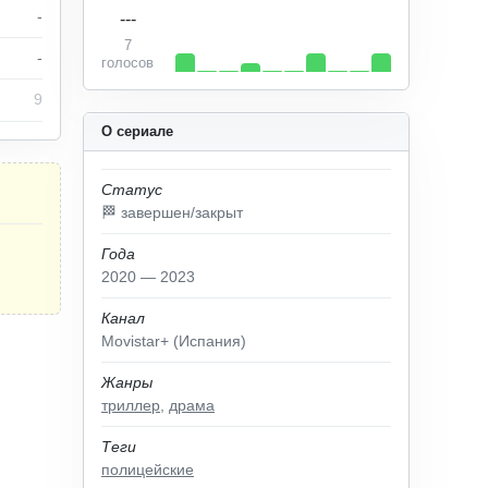
-
---
7
-
голосов
9
О сериале
Статус
🏁 завершен/закрыт
Года
2020 — 2023
Канал
Movistar+ (Испания)
Жанры
триллер
,
драма
Теги
полицейские