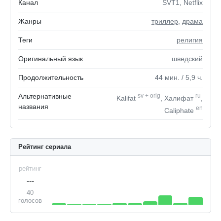
Канал
SVT1, Netflix
Жанры
триллер
,
драма
Теги
религия
Оригинальный язык
шведский
Продолжительность
44
мин.
/ 5,9
ч.
Альтернативные
sv
+
orig
ru
Kalifat
, Халифат
,
названия
en
Caliphate
Рейтинг сериала
рейтинг
---
40
голосов