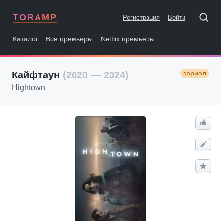
TORAMP
Регистрация
Войти
Каталог
Все премьеры
Netflix премьеры
сериал
Кайфтаун
(2020 — 2024)
Hightown