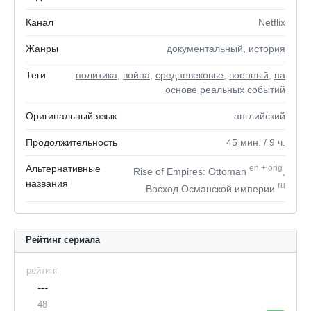
Канал
Netflix
Жанры
документальный
,
история
Теги
политика
,
война
,
средневековье
,
военный
,
на
основе реальных событий
Оригинальный язык
английский
Продолжительность
45
мин.
/ 9
ч.
Альтернативные
en
+
orig
Rise of Empires: Ottoman
,
названия
ru
Восход Османской империи
Рейтинг сериала
рейтинг
---
48