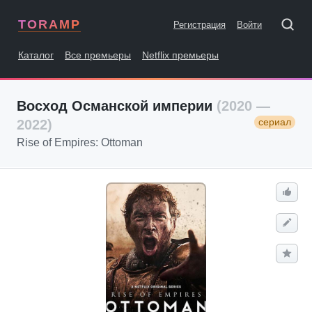
TORAMP
Регистрация
Войти
Каталог
Все премьеры
Netflix премьеры
Восход Османской империи
(2020 —
сериал
2022)
Rise of Empires: Ottoman