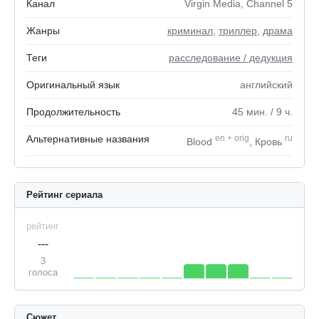
Канал
Virgin Media, Channel 5
Жанры
криминал
,
триллер
,
драма
Теги
расследование / дедукция
Оригинальный язык
английский
Продолжительность
45
мин.
/ 9
ч.
Альтернативные названия
en
+
orig
ru
Blood
, Кровь
Рейтинг сериала
рейтинг
---
3
голоса
Сюжет