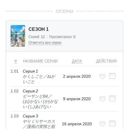
СЕЗОНЫ
СЕЗОН 1
Серий:
12
/
Просмотрено:
0
Отметить все серии
#
НАЗВАНИЕ СЕРИИ
ДАТА
ДЕЙСТВИЯ
1.01
Серия 1
かくしごと／ねが
2 апреля 2020
いごと
1.02
Серия 2
ビーサンとB4／
9 апреля 2020
(お)かない (か)かな
い (し)あげない
1.03
Серия 3
やりくりサーカス
16 апреля 2020
／漫画の実情と筋