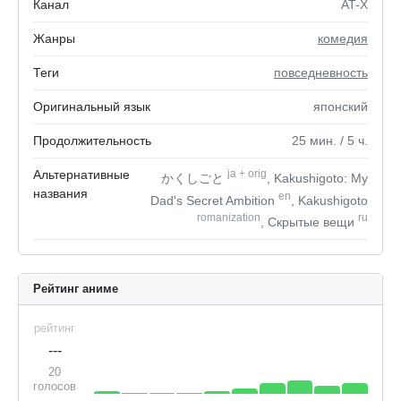
Канал
AT-X
Жанры
комедия
Теги
повседневность
Оригинальный язык
японский
Продолжительность
25
мин.
/ 5
ч.
Альтернативные
ja
+
orig
かくしごと
, Kakushigoto: My
названия
en
Dad's Secret Ambition
, Kakushigoto
romanization
ru
, Скрытые вещи
Рейтинг аниме
рейтинг
---
20
голосов