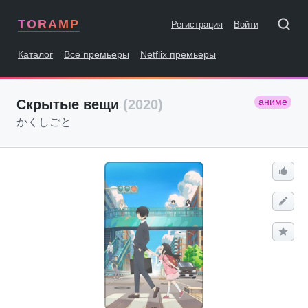
TORAMP
Регистрация
Войти
Каталог
Все премьеры
Netflix премьеры
аниме
Скрытые вещи
(2020)
かくしごと