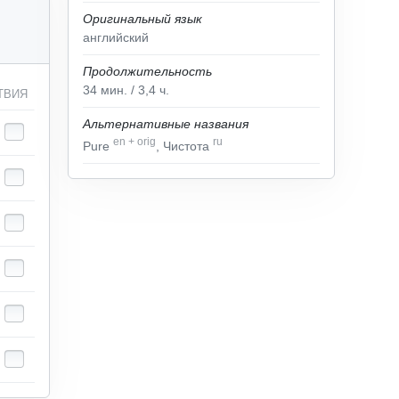
Оригинальный язык
английский
Продолжительность
34
мин.
/ 3,4
ч.
ТВИЯ
Альтернативные названия
en
+
orig
ru
Pure
, Чистота