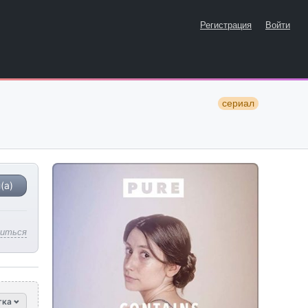
Регистрация
Войти
сериал
(а)
литься
тка