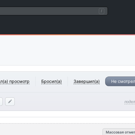
/
л(а) просмотр
Бросил(а)
Завершил(а)
Не смотрел
поде
Массовая отме