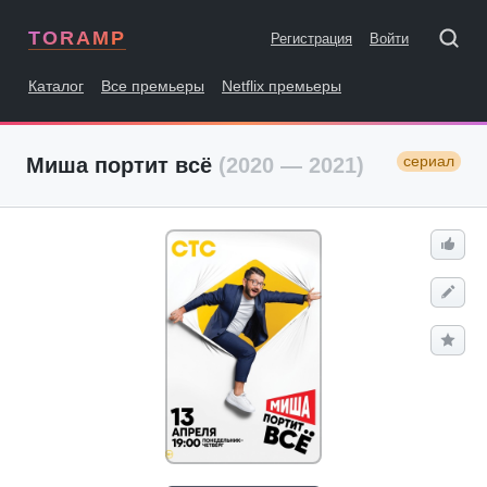
TORAMP
Регистрация
Войти
Каталог
Все премьеры
Netflix премьеры
сериал
Миша портит всё
(2020 — 2021)