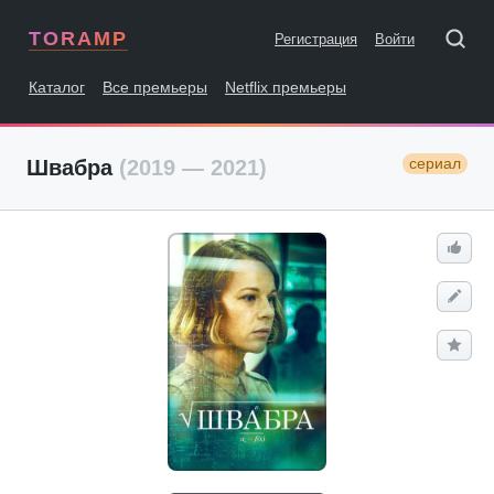
TORAMP
Регистрация
Войти
Каталог
Все премьеры
Netflix премьеры
сериал
Швабра
(2019 — 2021)