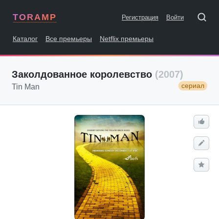
TORAMP
Регистрация
Войти
Каталог
Все премьеры
Netflix премьеры
Заколдованное королевство
(2007)
сериал
Tin Man