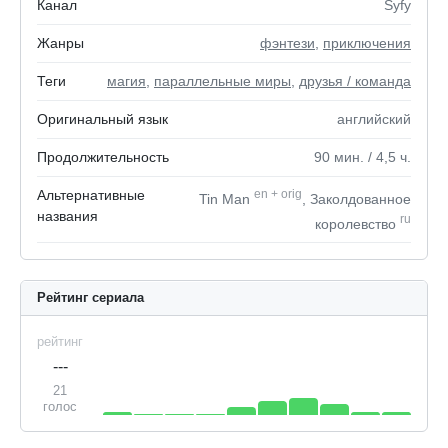
Канал
Syfy
Жанры
фэнтези
,
приключения
Теги
магия
,
параллельные миры
,
друзья / команда
Оригинальный язык
английский
Продолжительность
90
мин.
/ 4,5
ч.
Альтернативные
en
+
orig
Tin Man
, Заколдованное
названия
ru
королевство
Рейтинг сериала
рейтинг
---
21
голос