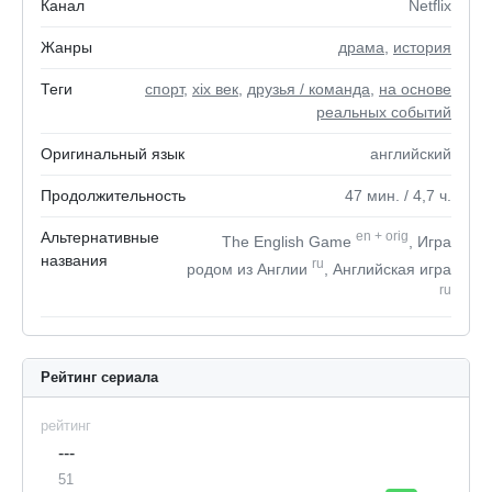
Канал
Netflix
Жанры
драма
,
история
Теги
спорт
,
xix век
,
друзья / команда
,
на основе
реальных событий
Оригинальный язык
английский
Продолжительность
47
мин.
/ 4,7
ч.
Альтернативные
en
+
orig
The English Game
, Игра
названия
ru
родом из Англии
, Английская игра
ru
Рейтинг сериала
рейтинг
---
51