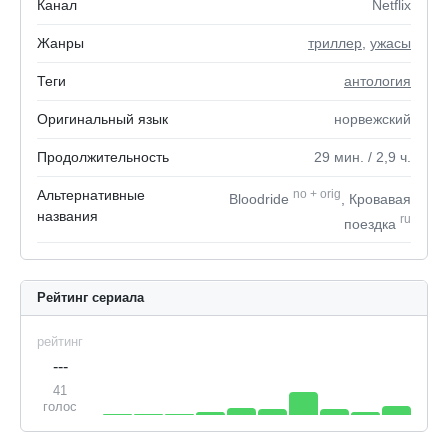
Канал
Netflix
Жанры
триллер
,
ужасы
Теги
антология
Оригинальный язык
норвежский
Продолжительность
29
мин.
/ 2,9
ч.
Альтернативные
no
+
orig
Bloodride
, Кровавая
названия
ru
поездка
Рейтинг сериала
рейтинг
---
41
голос