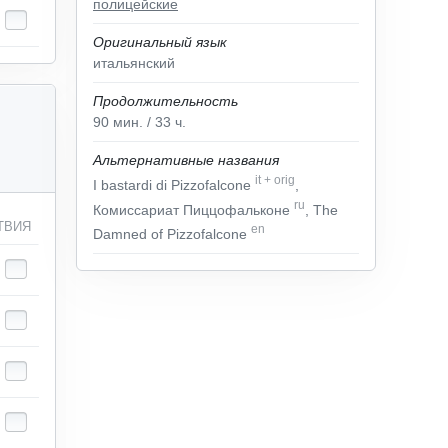
полицейские
Оригинальный язык
итальянский
Продолжительность
90
мин.
/ 33
ч.
Альтернативные названия
it
+
orig
I bastardi di Pizzofalcone
,
ru
Комиссариат Пиццофальконе
, The
ТВИЯ
en
Damned of Pizzofalcone