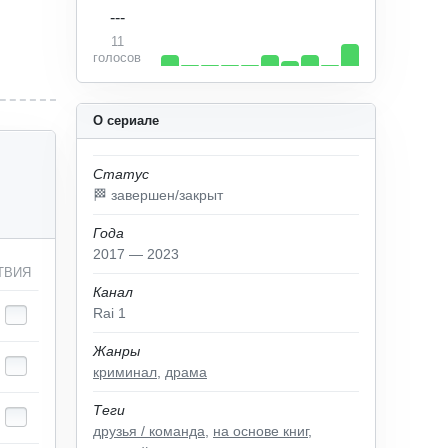
---
11
голосов
О сериале
Статус
🏁 завершен/закрыт
Года
2017 — 2023
ТВИЯ
Канал
Rai 1
Жанры
криминал
,
драма
Теги
друзья / команда
,
на основе книг
,