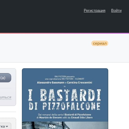
Регистрация
Войти
сериал
(а)
литься
тка