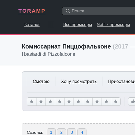
TORAMP
Каталог
Все премьеры
Netflix премьеры
Комиссариат Пиццофальконе
(2017 —
I bastardi di Pizzofalcone
Смотрю
Хочу посмотреть
Приостанови
Сезоны:
1
2
3
4