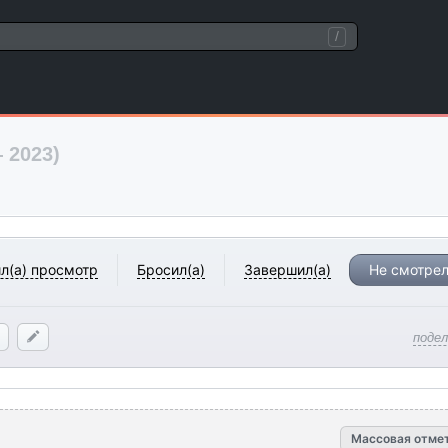
/
 2023)
л(а) просмотр
Бросил(а)
Завершил(а)
Не смотрел
поде
Массовая отме