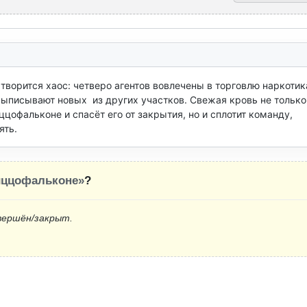
ворится хаос: четверо агентов вовлечены в торговлю наркотика
ыписывают новых  из других участков. Свежая кровь не только 
офальконе и спасёт его от закрытия, но и сплотит команду, 
ять.
иццофальконе»
?
вершён/закрыт.