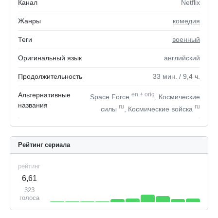
Канал
Netflix
Жанры
комедия
Теги
военный
Оригинальный язык
английский
Продолжительность
33
мин.
/ 9,4
ч.
Альтернативные
en
+
orig
Space Force
, Космические
названия
ru
ru
силы
, Космические войска
Рейтинг сериала
рейтинг
6,61
323
голоса