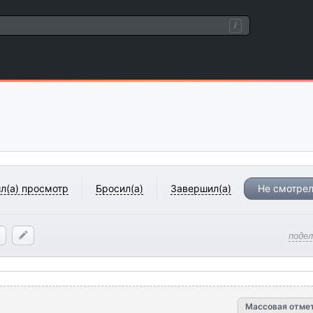
/
л(а) просмотр
Бросил(а)
Завершил(а)
Не смотрел
поде
Массовая отме