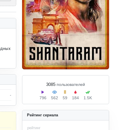
дных 
3085
пользователей
-
796
562
59
184
1.5K
Рейтинг сериала
рейтинг