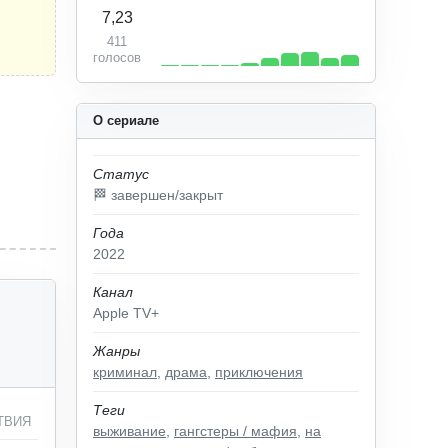
7,23
411
голосов
О сериале
Статус
🏁 завершен/закрыт
Года
2022
Канал
Apple TV+
Жанры
криминал
,
драма
,
приключения
Теги
ТВИЯ
выживание
,
гангстеры / мафия
,
на