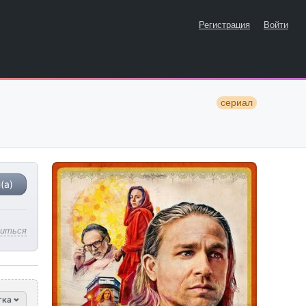
Регистрация
Войти
сериал
(а)
литься
тка