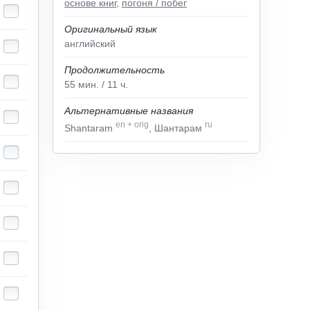
основе книг
,
погоня / побег
Оригинальный язык
английский
Продолжительность
55
мин.
/ 11
ч.
Альтернативные названия
en
+
orig
ru
Shantaram
, Шантарам