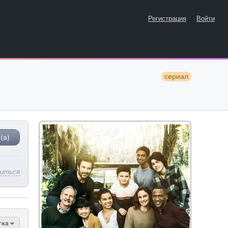
Регистрация
Войти
сериал
(а)
литься
тка