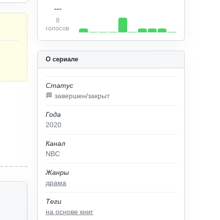
---
8
голосов
О сериале
Статус
🏁 завершен/закрыт
Года
2020
Канал
NBC
Жанры
драма
Теги
на основе книг