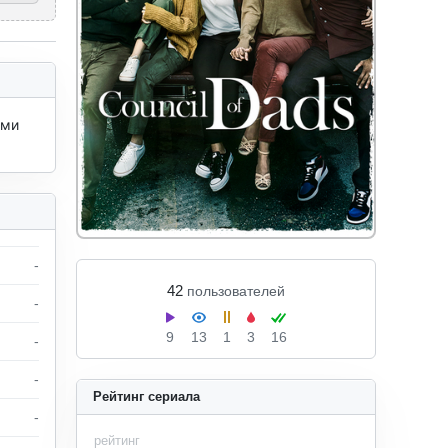
ми 
-
42
пользователей
-
9
13
1
3
16
-
-
Рейтинг сериала
-
рейтинг