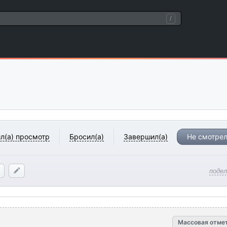
/
л(а) просмотр
Бросил(а)
Завершил(а)
Не смотрел
поде
Массовая отме