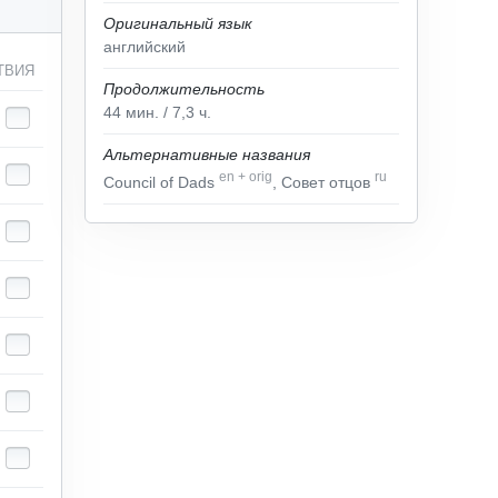
Оригинальный язык
английский
ТВИЯ
Продолжительность
44
мин.
/ 7,3
ч.
Альтернативные названия
en
+
orig
ru
Council of Dads
, Совет отцов