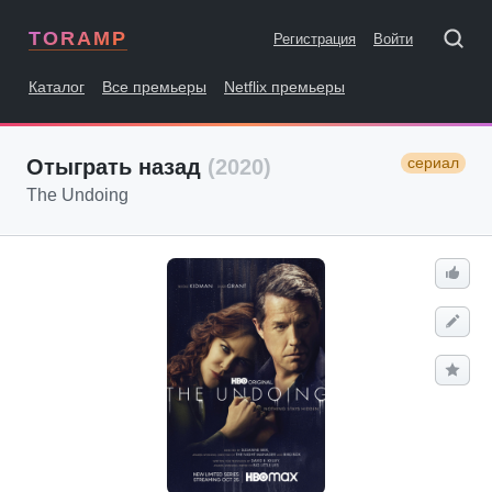
TORAMP
Регистрация
Войти
Каталог
Все премьеры
Netflix премьеры
сериал
Отыграть назад
(2020)
The Undoing