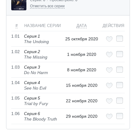
Серий:
6
/
Просмотрено:
0
Отметить все серии
#
НАЗВАНИЕ СЕРИИ
ДАТА
ДЕЙСТВИЯ
1.01
Серия 1
25 октября 2020
The Undoing
1.02
Серия 2
1 ноября 2020
The Missing
1.03
Серия 3
8 ноября 2020
Do No Harm
1.04
Серия 4
15 ноября 2020
See No Evil
1.05
Серия 5
22 ноября 2020
Trial by Fury
1.06
Серия 6
29 ноября 2020
The Bloody Truth