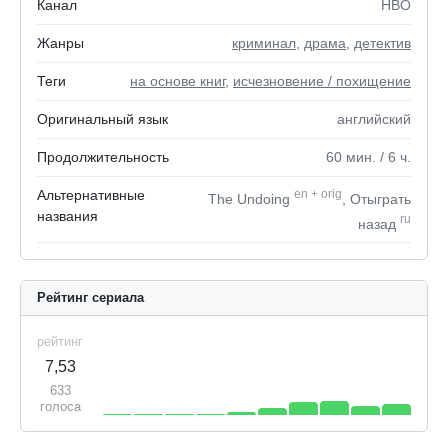
Канал
HBO
Жанры
криминал
,
драма
,
детектив
Теги
на основе книг
,
исчезновение / похищение
Оригинальный язык
английский
Продолжительность
60
мин.
/ 6
ч.
Альтернативные
en
+
orig
The Undoing
, Отыграть
названия
ru
назад
Рейтинг сериала
рейтинг
7,53
633
голоса