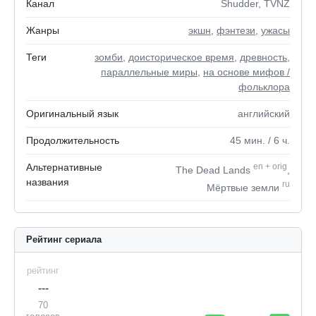
Канал
Shudder, TVNZ
Жанры
экшн
,
фэнтези
,
ужасы
Теги
зомби
,
доисторическое время
,
древность
,
параллельные миры
,
на основе мифов /
фольклора
Оригинальный язык
английский
Продолжительность
45
мин.
/ 6
ч.
Альтернативные
en
+
orig
The Dead Lands
,
названия
ru
Мёртвые земли
Рейтинг сериала
рейтинг
---
70