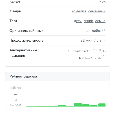
Канал
Fox
Жанры
комедия
,
семейный
Теги
дети
,
гении
,
семья
Оригинальный язык
английский
Продолжительность
22
мин.
/ 3,7
ч.
Альтернативные
en
+
orig
Outmatched
, В
названия
ru
меньшинстве
Рейтинг сериала
рейтинг
---
34
голоса