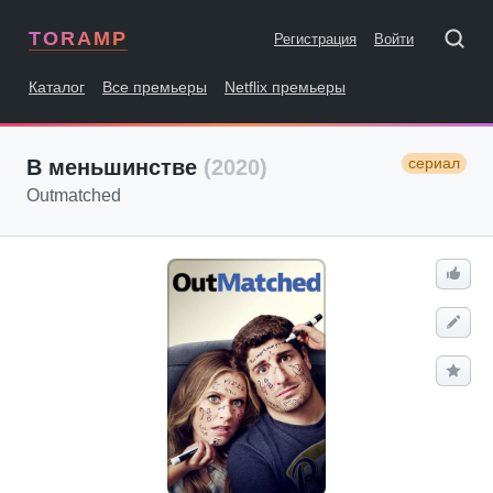
TORAMP
Регистрация
Войти
Каталог
Все премьеры
Netflix премьеры
сериал
В меньшинстве
(2020)
Outmatched