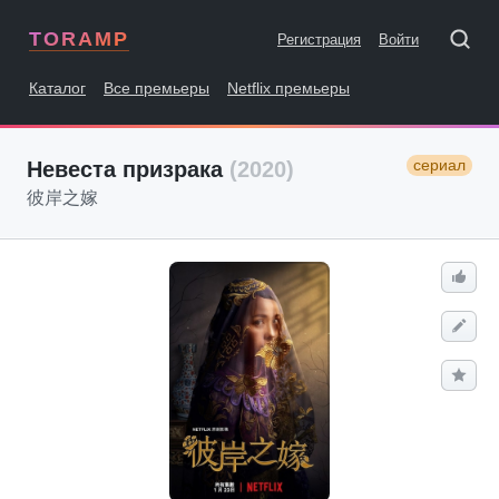
TORAMP
Регистрация
Войти
Каталог
Все премьеры
Netflix премьеры
сериал
Невеста призрака
(2020)
彼岸之嫁