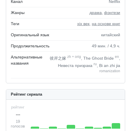
Канал
Netflix
Жанры
драма
,
фэнтези
Теги
xix век
,
на основе книг
Оригинальный язык
китайский
Продолжительность
49
мин.
/ 4,9
ч.
Альтернативные
zh
+
orig
en
彼岸之嫁
, The Ghost Bride
,
названия
ru
Невеста призрака
, Bi an zhi jia
romanization
Рейтинг сериала
рейтинг
---
19
голосов