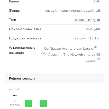
Канал
ZDF
Жанры
комедия
,
приключения
,
семейный
Теги
животные
,
дети
Оригинальный язык
немецкий
Продолжительность
22
мин.
/ 19,1
ч.
Альтернативные
de
+
De Nieuwe Avonture van Lassie
названия
orig
ru
, Лэсси
, The New Adventures Of
en
Lassie
Рейтинг сериала
рейтинг
---
2
голоса