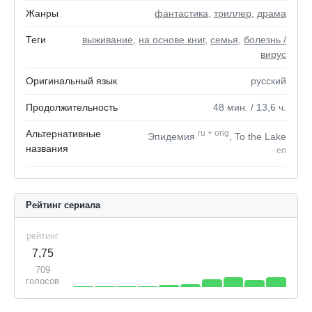
Жанры
фантастика
,
триллер
,
драма
Теги
выживание
,
на основе книг
,
семья
,
болезнь /
вирус
Оригинальный язык
русский
Продолжительность
48
мин.
/ 13,6
ч.
Альтернативные
ru
+
orig
Эпидемия
, To the Lake
названия
en
Рейтинг сериала
рейтинг
7,75
709
голосов