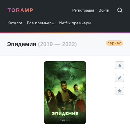
TORAMP
Регистрация
Войти
Каталог
Все премьеры
Netflix премьеры
сериал
Эпидемия
(2019 — 2022)