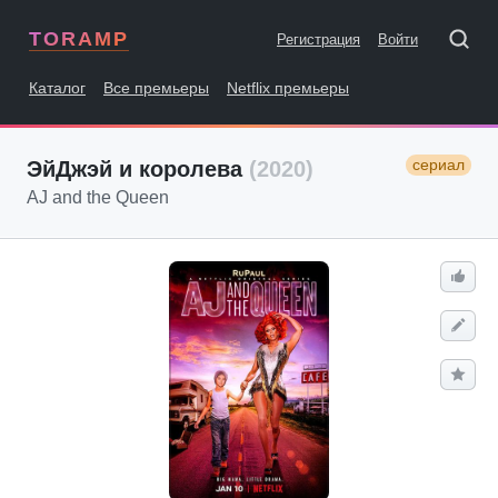
TORAMP
Регистрация
Войти
Каталог
Все премьеры
Netflix премьеры
сериал
ЭйДжэй и королева
(2020)
AJ and the Queen