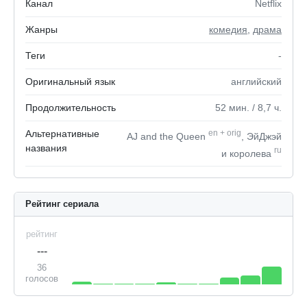
Канал
Netflix
Жанры
комедия
,
драма
Теги
-
Оригинальный язык
английский
Продолжительность
52
мин.
/ 8,7
ч.
Альтернативные
en
+
orig
AJ and the Queen
, ЭйДжэй
названия
ru
и королева
Рейтинг сериала
рейтинг
---
36
голосов