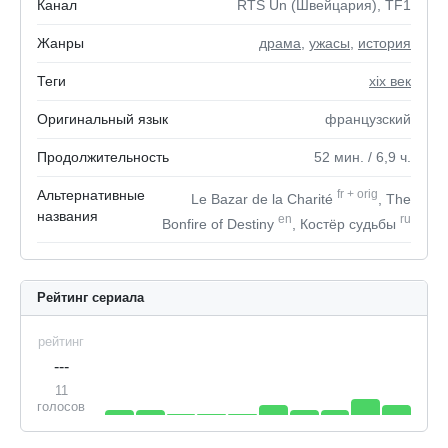
Канал
RTS Un (Швейцария), TF1
Жанры
драма
,
ужасы
,
история
Теги
xix век
Оригинальный язык
французский
Продолжительность
52
мин.
/ 6,9
ч.
Альтернативные
fr
+
orig
Le Bazar de la Charité
, The
названия
en
ru
Bonfire of Destiny
, Костёр судьбы
Рейтинг сериала
рейтинг
---
11
голосов