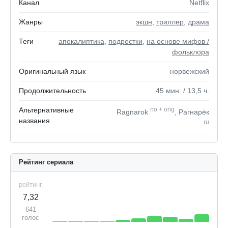
Канал
Netflix
Жанры
экшн
,
триллер
,
драма
Теги
апокалиптика
,
подростки
,
на основе мифов /
фольклора
Оригинальный язык
норвежский
Продолжительность
45
мин.
/ 13,5
ч.
Альтернативные
no
+
orig
Ragnarok
, Рагнарёк
названия
ru
Рейтинг сериала
рейтинг
7,32
641
голос