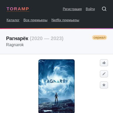
TORAMP
Регистрация
Войти
Каталог
Все премьеры
Netflix премьеры
сериал
Рагнарёк
(2020 — 2023)
Ragnarok