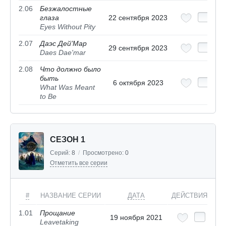
2.06
Безжалостные
глаза
22 сентября 2023
Eyes Without Pity
2.07
Даэс Дей'Мар
29 сентября 2023
Daes Dae'mar
2.08
Что должно было
быть
6 октября 2023
What Was Meant
to Be
СЕЗОН 1
Серий:
8
/
Просмотрено:
0
Отметить все серии
#
НАЗВАНИЕ СЕРИИ
ДАТА
ДЕЙСТВИЯ
1.01
Прощание
19 ноября 2021
Leavetaking