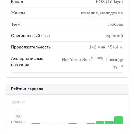
Канал
FOX (Türkiye)
Жанры
комедия
,
мелодрама
Теги
любовь
Оригинальный язык
турецкий
Продолжительность
142
мин.
/ 54,4
ч.
Альтернативные
tr
+
orig
Her Yerde Sen
, Повсюду
названия
ru
ты
Рейтинг сериала
рейтинг
---
36
голосов