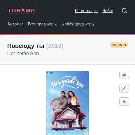
TORAMP
Регистрация
Войти
Каталог
Все премьеры
Netflix премьеры
сериал
Повсюду ты
(2019)
Her Yerde Sen