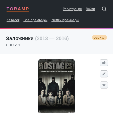
TORAMP
Регистрация
Войти
Каталог
Все премьеры
Netflix премьеры
сериал
Заложники
(2013 — 2016)
בני ערובה