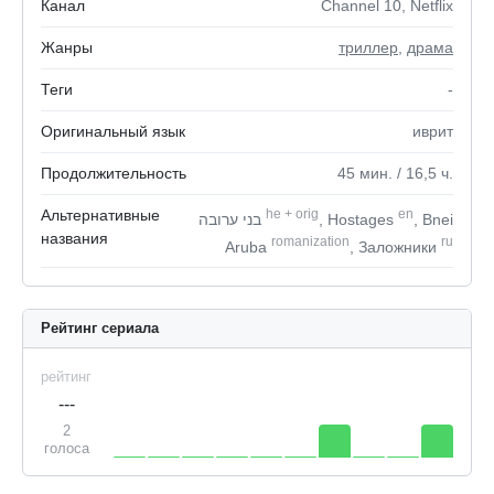
Канал
Channel 10, Netflix
Жанры
триллер
,
драма
Теги
-
Оригинальный язык
иврит
Продолжительность
45
мин.
/ 16,5
ч.
Альтернативные
he
+
orig
en
בני ערובה
, Hostages
, Bnei
названия
romanization
ru
Aruba
, Заложники
Рейтинг сериала
рейтинг
---
2
голоса