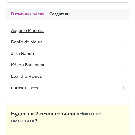
В главных ролях
Создатели
Augusto Madeira
-
Danilo de Moura
-
Júlia Rabello
-
Kéfera Buchmann
-
Leandro Ramos
-
показать всех
9
Будет ли 2 сезон сериала
«Никто не
смотрит»
?