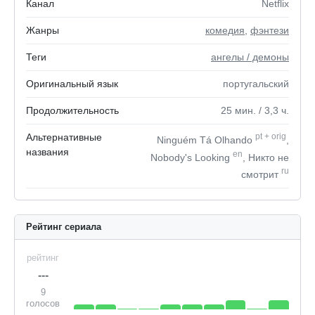
Канал
Netflix
Жанры
комедия
,
фэнтези
Теги
ангелы / демоны
Оригинальный язык
португальский
Продолжительность
25
мин.
/ 3,3
ч.
Альтернативные
pt
+
orig
Ninguém Tá Olhando
,
названия
en
Nobody's Looking
, Никто не
ru
смотрит
Рейтинг сериала
рейтинг
---
9
голосов